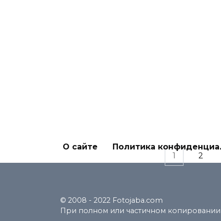
0
От
ГАЛЕРЕЯ
де
0
О сайте
Политика конфиденциа
Пагинация
1
2
записей
© 2008 - 2022 Fotojaba.com
При полном или частичном копировании м