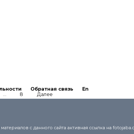
0
 них мурашки: очаровательные
вушки-моржи
0
льности
Обратная связь
En
…
8
Далее
атериалов с данного сайта активная ссылка на fotojaba.