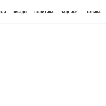
ЮДИ
ЗВЕЗДЫ
ПОЛИТИКА
НАДПИСИ
ТЕХНИКА
ешные свадебные снимки,
торые не должны были попасть
еть
0